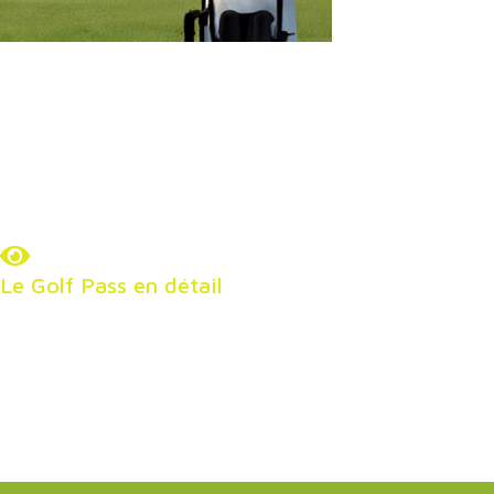
Pass choisi.
-20%
2 GREEN FEES
-25%
3 GREEN FEES OU PLUS
Disponible uniquement à l’accueil des golfs partenaires
Le Golf Pass en détail