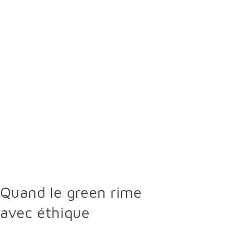
Environ
60%
d'un terrain de golf est dédié à la
conservation de la biodiversité
, tandis que
les 40% restants sont destinés à la pratique du
jeu.
En moyenne, un parcours de golf de
18 trous
produit suffisamment d'
oxygène pour
7 000 personnes
.
Seulement
3%
d'un parcours de golf est
soumis à un
traitement intensif
.
Quand le green rime
avec éthique