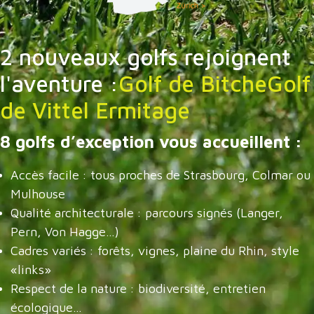
2 nouveaux golfs rejoignent
l'aventure :
Golf de Bitche
Golf
de Vittel Ermitage
8 golfs d’exception vous accueillent
:
Accès facile : tous proches de Strasbourg, Colmar ou
Mulhouse
Qualité architecturale : parcours signés (Langer,
Pern, Von Hagge…)
Cadres variés : forêts, vignes, plaine du Rhin, style
«links»
Respect de la nature : biodiversité, entretien
écologique…